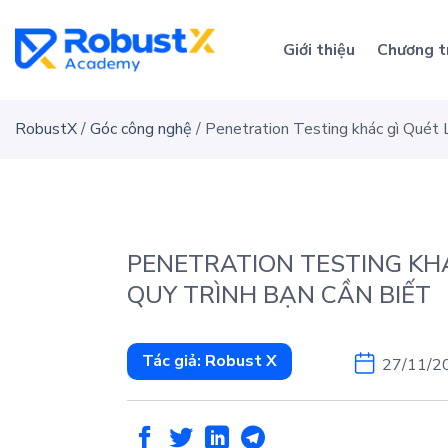
Skip
to
Giới thiệu
Chương t
content
RobustX
/
Góc công nghệ
/
Penetration Testing khác gì Quét L
PENETRATION TESTING KHÁ
QUY TRÌNH BẠN CẦN BIẾT
Tác giả:
Robust X
27/11/2