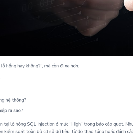
 lỗ hổng hay không?”, mà còn đi xa hơn:
?
ong hệ thống?
iệp ra sao?
n tại lỗ hổng SQL Injection ở mức “High” trong báo cáo quét. Nhưn
n kiểm soát toàn bộ cơ sở dữ liệu, từ đó thao túng hoặc đánh cắ