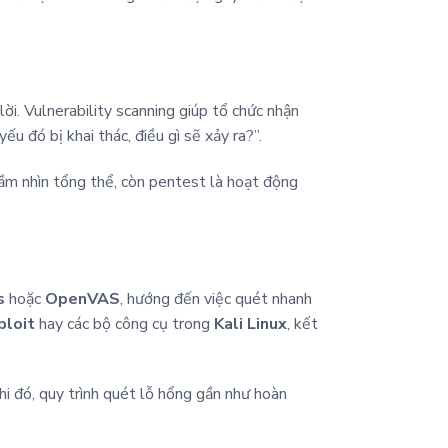
i. Vulnerability scanning giúp tổ chức nhận
u đó bị khai thác, điều gì sẽ xảy ra?”.
 tầm nhìn tổng thể, còn pentest là hoạt động
s
hoặc
OpenVAS
, hướng đến việc quét nhanh
ploit
hay các bộ công cụ trong
Kali Linux
, kết
hi đó, quy trình quét lỗ hổng gần như hoàn