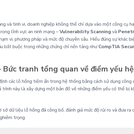
ng và tinh vi, doanh nghiệp không thể chỉ dựa vào một công cụ 
rong lĩnh vực an ninh mạng –
Vulnerability Scanning
và
Penetr
, phạm vi, phương pháp và mức độ chuyên sâu. Hiểu đúng sự khác bi
cầu bắt buộc trong những chứng chỉ nền tảng như
CompTIA Secur
 – Bức tranh tổng quan về điểm yếu h
 định các lỗ hổng tiềm ẩn trong hệ thống bằng cách sử dụng công
á trình này là xây dựng một bản đồ về những điểm yếu có thể bị k
cơ sở dữ liệu lỗ hổng đã công bố, đánh giá mức độ rủi ro và đưa r
nghiêm trọng.