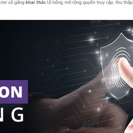
ester cố gắng
khai thác
lỗ hổng, mở rộng quyền truy cập, thu thậ