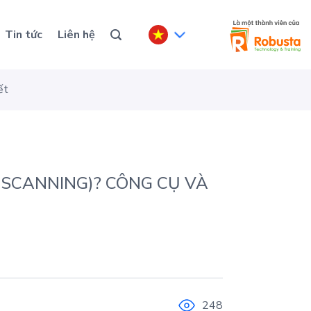
Tin tức
Liên hệ
ết
 SCANNING)? CÔNG CỤ VÀ
248