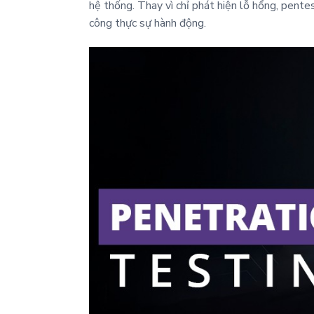
hệ thống. Thay vì chỉ phát hiện lỗ hổng, pent
công thực sự hành động.