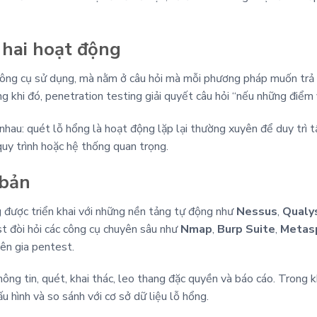
a hai hoạt động
ông cụ sử dụng, mà nằm ở câu hỏi mà mỗi phương pháp muốn trả lờ
khi đó, penetration testing giải quyết câu hỏi “nếu những điểm yế
c nhau: quét lỗ hổng là hoạt động lặp lại thường xuyên để duy trì
uy trình hoặc hệ thống quan trọng.
 bản
g được triển khai với những nền tảng tự động như
Nessus
,
Qualy
st đòi hỏi các công cụ chuyên sâu như
Nmap
,
Burp Suite
,
Metas
yên gia pentest.
ng tin, quét, khai thác, leo thang đặc quyền và báo cáo. Trong k
u hình và so sánh với cơ sở dữ liệu lỗ hổng.