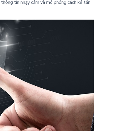
p thông tin nhạy cảm và mô phỏng cách kẻ tấn