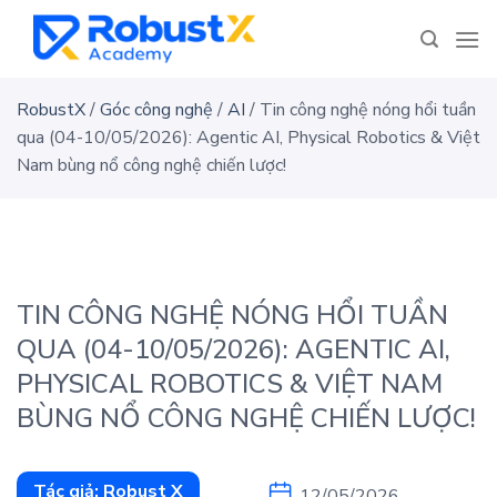
Skip
to
content
RobustX
/
Góc công nghệ
/
AI
/
Tin công nghệ nóng hổi tuần
qua (04-10/05/2026): Agentic AI, Physical Robotics & Việt
Nam bùng nổ công nghệ chiến lược!
TIN CÔNG NGHỆ NÓNG HỔI TUẦN
QUA (04-10/05/2026): AGENTIC AI,
PHYSICAL ROBOTICS & VIỆT NAM
BÙNG NỔ CÔNG NGHỆ CHIẾN LƯỢC!
Tác giả:
Robust X
12/05/2026