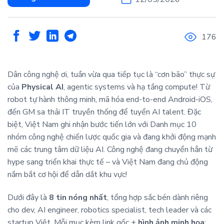
176
Dân công nghệ ơi, tuần vừa qua tiếp tục là “cơn bão” thực sự
của
Physical AI
, agentic systems và hạ tầng compute! Từ
robot tự hành thông minh, mã hóa end-to-end Android-iOS,
đến GM sa thải IT truyền thống để tuyển AI talent. Đặc
biệt, Việt Nam ghi nhận bước tiến lớn với Danh mục 10
nhóm công nghệ chiến lược quốc gia và đang khởi động mạnh
mẽ các trung tâm dữ liệu AI. Công nghệ đang chuyển hẳn từ
hype sang triển khai thực tế – và Việt Nam đang chủ động
nắm bắt cơ hội để dẫn dắt khu vực!
Dưới đây là
8 tin nóng nhất
, tổng hợp sắc bén dành riêng
cho dev, AI engineer, robotics specialist, tech leader và các
startup Việt. Mỗi mục kèm link gốc +
hình ảnh minh họa
: