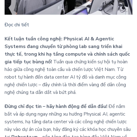
Đọc chi tiết
Kết luận tuần công nghệ: Physical AI & Agentic
Systems đang chuyển từ phòng lab sang triển khai
thực tế, trong khi hạ tầng compute và chính sách quốc
gia tiếp tục bùng nổ!
Tuần qua chứng kiến sự hội tụ hoàn
hảo giữa công nghệ toàn cầu và chiến lược Việt Nam. Từ
robot tự hành đến data center AI tỷ đô và danh mục công
nghệ chiến lược – đây chính là thời điểm vàng để dân công
nghệ chúng ta dẫn dắt và bứt phá.
Đừng chỉ đọc tin – hãy hành động để dẫn đầu!
Để nắm
bắt và áp dụng ngay những xu hướng Physical AI, agentic
systems, hạ tầng data center và các công nghệ chiến lược
này vào dự án của bạn, hãy đăng ký các khóa học chuyên sâu
tại
Robusta.vn
– nền tảng đào tạo hàng đầu Việt Nam về