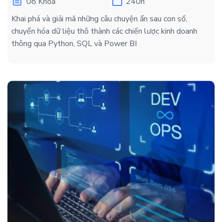
08 Khoá
240h
Khai phá và giải mã những câu chuyện ẩn sau con số,
chuyển hóa dữ liệu thô thành các chiến lược kinh doanh
thông qua Python, SQL và Power BI