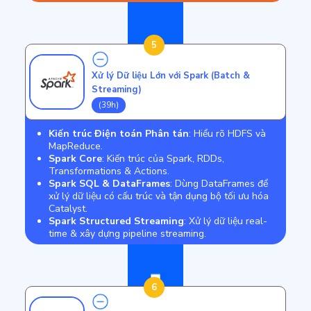
5
Xử lý Dữ liệu Lớn với Spark (Batch &
Streaming)
(39h)
Kiến trúc Điện toán Phân tán
: Hiểu rõ HDFS và
MapReduce.
Spark Core
: Kiến trúc của Spark, RDDs,
Transformations & Actions.
Spark SQL & DataFrames
: Dùng DataFrames để
xử lý dữ liệu có cấu trúc và tận dụng bộ tối ưu hóa
Catalyst.
Spark Structured Streaming
: Xử lý dữ liệu real-
time & xây dựng pipeline streaming.
6