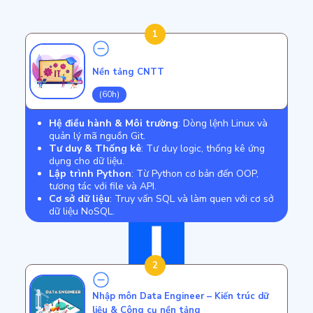
1
Nền tảng CNTT
(60h)
Hệ điều hành & Môi trường
: Dòng lệnh Linux và
quản lý mã nguồn Git.
Tư duy & Thống kê
: Tư duy logic, thống kê ứng
dụng cho dữ liệu.
Lập trình Python
: Từ Python cơ bản đến OOP,
tương tác với file và API.
Cơ sở dữ liệu
: Truy vấn SQL và làm quen với cơ sở
dữ liệu NoSQL.
2
Nhập môn Data Engineer – Kiến trúc dữ
liệu & Công cụ nền tảng