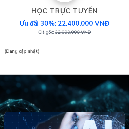
HỌC TRỰC TUYẾN
Ưu đãi 30%: 22.400.000 VNĐ
Giá gốc:
32.000.000 VND
(Đang cập nhật)