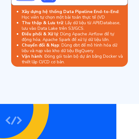
Xây dựng hệ thống Data Pipeline End-to-End
:
Học viên tự chọn một bài toán thực tế (VD
Thu thập & Lưu trữ
: Lấy dữ liệu từ API/Database,
lưu vào Data Lake trên S3/GCS.
Điều phối & Xử lý
: Dùng Apache Airflow để tự
động hóa, Apache Spark để xử lý dữ liệu lớn.
Chuyển đổi & Nạp
: Dùng dbt để mô hình hóa dữ
liệu và nạp vào kho dữ liệu BigQuery.
Vận hành
: Đóng gói toàn bộ dự án bằng Docker và
thiết lập CI/CD cơ bản.