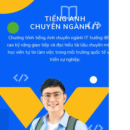
TIẾNG ANH
CHUYÊN NGÀNH IT
Chương trình tiếng Anh chuyên ngành IT hướng đến nâng
cao kỹ năng giao tiếp và đọc hiểu tài liệu chuyên môn, giúp
học viên tự tin làm việc trong môi trường quốc tế và phát
triển sự nghiệp.