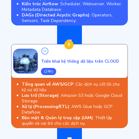
Kiến trúc Airflow
: Scheduler, Webserver, Worker,
Metadata Database.
DAGs (Directed Acyclic Graphs)
: Operators,
Sensors, Task Dependency.
8
Triển khai hệ thống dữ liệu trên CLOUD
(24h)
Tổng quan về AWS/GCP
: Các dịch vụ cốt lõi cho
kỹ sư dữ liệu.
Lưu trữ (Storage)
: Amazon S3 hoặc Google Cloud
Storage.
Xử lý (Processing/ETL)
: AWS Glue hoặc GCP
Dataflow.
Bảo mật & Quản lý truy cập (IAM)
: Thiết lập
quyền và vai trò cho các dịch vụ.