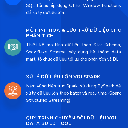
SQL tối ưu, áp dụng CTEs, Window Functions
để xử lý dữ liệu lớn.
MÔ HÌNH HÓA & LƯU TRỮ DỮ LIỆU CHO
PHÂN TÍCH
Thiết kế mô hình dữ liệu theo Star Schema,
Snowflake Schema; xây dựng hệ thống data
mart, tổ chức dữ liệu tối ưu cho phân tích và BI.
XỬ LÝ DỮ LIỆU LỚN VỚI SPARK
Nắm vững kiến trúc Spark, sử dụng PySpark để
xử lý dữ liệu lớn theo batch và real-time (Spark
Structured Streaming)
QUY TRÌNH CHUYỂN ĐỔI DỮ LIỆU VỚI
DATA BUILD TOOL