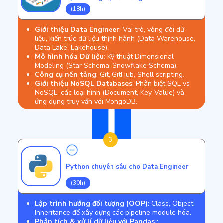
(18h)
Giới thiệu Data Engineer
: Vai trò, vòng đời dữ
liệu, kiến trúc dữ liệu thịnh hành (Data Warehouse,
Data Lake, Lakehouse).
Mô hình hóa Dữ liệu
: Kỹ thuật Dimensional
Modeling (Star Schema, Snowflake Schema).
Công cụ nền tảng
: Git, GitHub, Shell scripting.
Giới thiệu NoSQL Databases
: Phân biệt SQL vs
NoSQL, các loại hình (Document, Key-Value) và
ứng dụng truy vấn với MongoDB.
3
Python chuyên sâu cho Data Engineer
(30h)
Lập trình hướng đối tượng (OOP)
: Class, Object,
Inheritance để xây dựng các pipeline module hóa.
Phân tích & xử lí dữ liệu với Pandas.
: