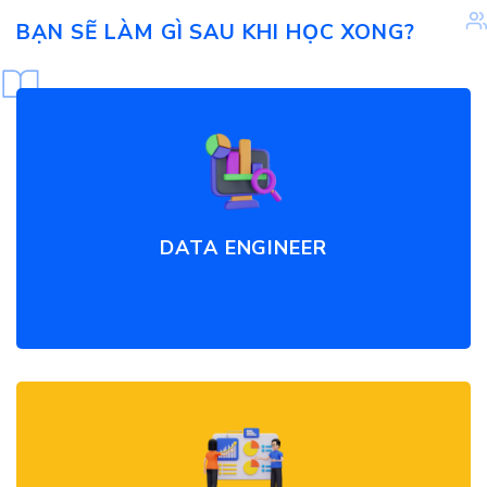
BẠN SẼ LÀM GÌ SAU KHI HỌC XONG?
DATA ENGINEER