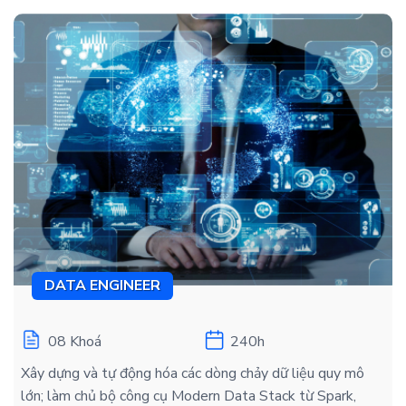
DATA ENGINEER
08 Khoá
240h
Xây dựng và tự động hóa các dòng chảy dữ liệu quy mô
lớn; làm chủ bộ công cụ Modern Data Stack từ Spark,