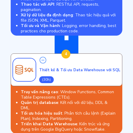
Thao tác với API
: RESTful API, requests,
pagination.
Xử lý dữ liệu đa định dạng
: Thao tác hiệu quả với
file JSON, XML, Parquet.
Tối ưu và Vận hành
: Logging, error handling, best
practices cho production code.
4
Thiết kế & Tối ưu Data Warehouse với SQL
(30h)
Truy vấn nâng cao
: Window Functions, Common
Table Expressions (CTEs).
Quản trị database
: Kết nối với dữ liệu, DDL &
DML.
Tối ưu hóa hiệu suất
: Phân tích câu lệnh (Explain
Plan), Indexing, Partitioning.
Triển khai Data Warehouse
: Kiến trúc và ứng
dụng trên Google BigQuery hoặc Snowflake.