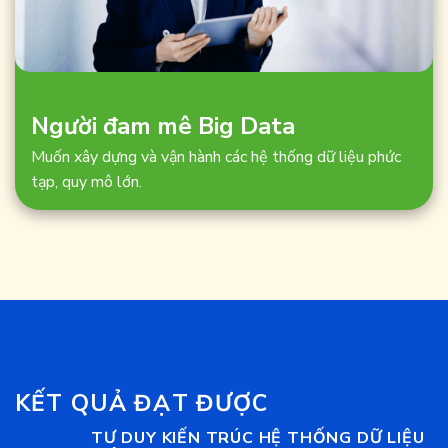
Người đam mê Big Data
Muốn xây dựng và vận hành các hệ thống dữ liệu phức
tạp, quy mô lớn.
KẾT QUẢ ĐẠT ĐƯỢC
TƯ DUY KIẾN TRÚC HỆ THỐNG DỮ LIỆU