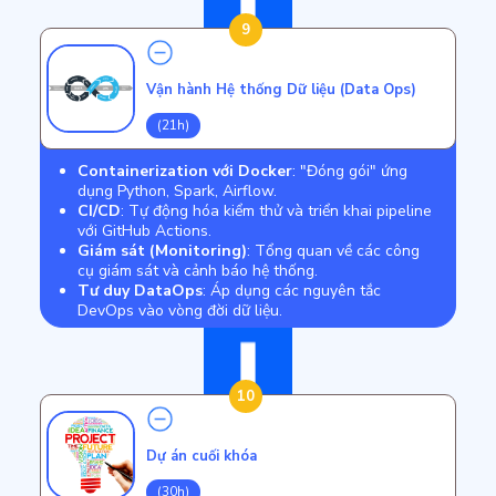
9
Vận hành Hệ thống Dữ liệu (Data Ops)
(21h)
Containerization với Docker
: "Đóng gói" ứng
dụng Python, Spark, Airflow.
CI/CD
: Tự động hóa kiểm thử và triển khai pipeline
với GitHub Actions.
Giám sát (Monitoring)
: Tổng quan về các công
cụ giám sát và cảnh báo hệ thống.
Tư duy DataOps
: Áp dụng các nguyên tắc
DevOps vào vòng đời dữ liệu.
10
Dự án cuối khóa
(30h)