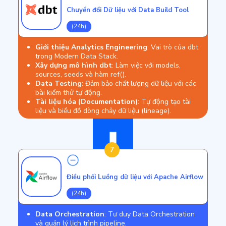
Chuyển đổi Dữ liệu với Data Build Tool
(24h)
Giới thiệu Analytics Engineering
: Vai trò của dbt
trong Modern Data Stack.
Xây dựng mô hình dbt
: Làm việc với models,
sources, seeds và hàm ref().
Data Testing
: Đảm bảo chất lượng dữ liệu với các
bài kiểm thử tự động.
Tài liệu hóa (Documentation)
: Tự động tạo tài
liệu và biểu đồ dòng chảy dữ liệu (lineage).
7
Điều phối Luồng dữ liệu với Apache Airflow
(24h)
Data Orchestration
: Tư duy Data Orchestration
và quản lý lịch trình pipeline.