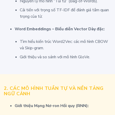
Nguyên lý mô hình “Túi từ” (Bag-of-Words).
Cải tiến với trọng số TF-IDF để đánh giá tầm quan
trọng của từ.
Word Embeddings – Biểu diễn Vector Dày đặc:
Tìm hiểu kiến trúc Word2Vec: các mô hình CBOW
và Skip-gram.
Giới thiệu và so sánh với mô hình GloVe.
2. CÁC MÔ HÌNH TUẦN TỰ VÀ NỀN TẢNG
NGỮ CẢNH
Giới thiệu Mạng Nơ-ron Hồi quy (RNN):