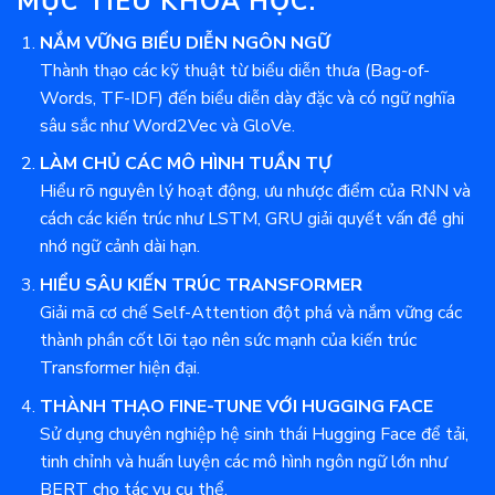
MỤC TIÊU KHOÁ HỌC:
NẮM VỮNG BIỂU DIỄN NGÔN NGỮ
Thành thạo các kỹ thuật từ biểu diễn thưa (Bag-of-
Words, TF-IDF) đến biểu diễn dày đặc và có ngữ nghĩa
sâu sắc như Word2Vec và GloVe.
LÀM CHỦ CÁC MÔ HÌNH TUẦN TỰ
Hiểu rõ nguyên lý hoạt động, ưu nhược điểm của RNN và
cách các kiến trúc như LSTM, GRU giải quyết vấn đề ghi
nhớ ngữ cảnh dài hạn.
HIỂU SÂU KIẾN TRÚC TRANSFORMER
Giải mã cơ chế Self-Attention đột phá và nắm vững các
thành phần cốt lõi tạo nên sức mạnh của kiến trúc
Transformer hiện đại.
THÀNH THẠO FINE-TUNE VỚI HUGGING FACE
Sử dụng chuyên nghiệp hệ sinh thái Hugging Face để tải,
tinh chỉnh và huấn luyện các mô hình ngôn ngữ lớn như
BERT cho tác vụ cụ thể.