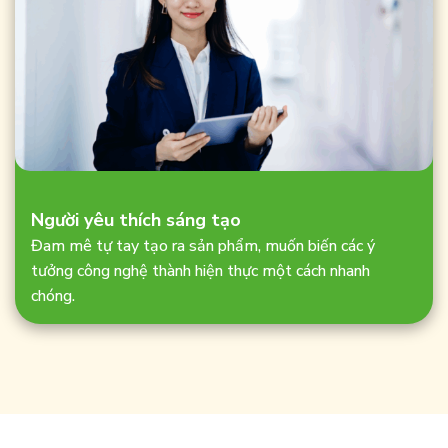
Người yêu thích sáng tạo
Đam mê tự tay tạo ra sản phẩm, muốn biến các ý
tưởng công nghệ thành hiện thực một cách nhanh
chóng.