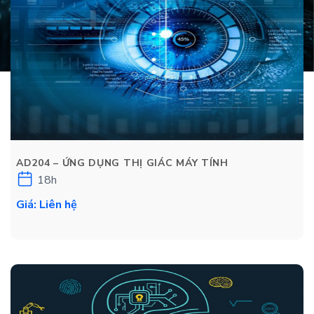
AD204 – ỨNG DỤNG THỊ GIÁC MÁY TÍNH
18h
Giá: Liên hệ