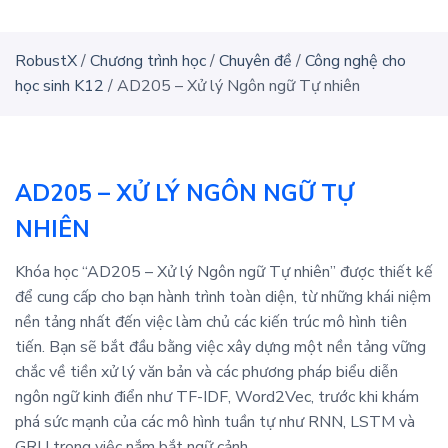
RobustX
/
Chương trình học
/
Chuyên đề
/
Công nghệ cho
học sinh K12
/
AD205 – Xử lý Ngôn ngữ Tự nhiên
AD205 – XỬ LÝ NGÔN NGỮ TỰ
NHIÊN
Khóa học “AD205 – Xử lý Ngôn ngữ Tự nhiên” được thiết kế
để cung cấp cho bạn hành trình toàn diện, từ những khái niệm
nền tảng nhất đến việc làm chủ các kiến trúc mô hình tiên
tiến. Bạn sẽ bắt đầu bằng việc xây dựng một nền tảng vững
chắc về tiền xử lý văn bản và các phương pháp biểu diễn
ngôn ngữ kinh điển như TF-IDF, Word2Vec, trước khi khám
phá sức mạnh của các mô hình tuần tự như RNN, LSTM và
GRU trong việc nắm bắt ngữ cảnh.