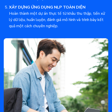
XÂY DỰNG ỨNG DỤNG NLP TOÀN DIỆN
Hoàn thành một dự án thực tế từ khâu thu thập, tiền xử
lý dữ liệu, huấn luyện, đánh giá mô hình và trình bày kết
quả một cách chuyên nghiệp.