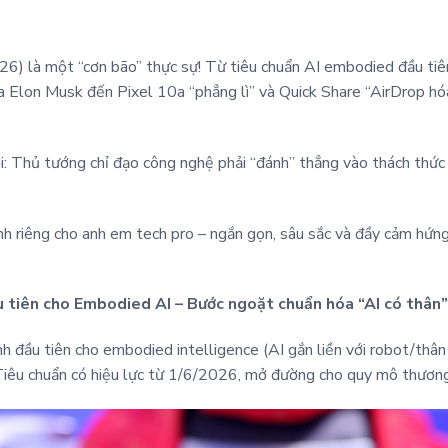
6) là một “cơn bão” thực sự! Từ tiêu chuẩn AI embodied đầu tiê
ủa Elon Musk đến Pixel 10a “phẳng lì” và Quick Share “AirDrop hó
: Thủ tướng chỉ đạo công nghệ phải “đánh” thẳng vào thách thức 
nh riêng cho anh em tech pro – ngắn gọn, sâu sắc và đầy cảm hứn
u tiên cho Embodied AI – Bước ngoặt chuẩn hóa “AI có thân”
 đầu tiên cho embodied intelligence (AI gắn liền với robot/thân 
 Tiêu chuẩn có hiệu lực từ 1/6/2026, mở đường cho quy mô thươ