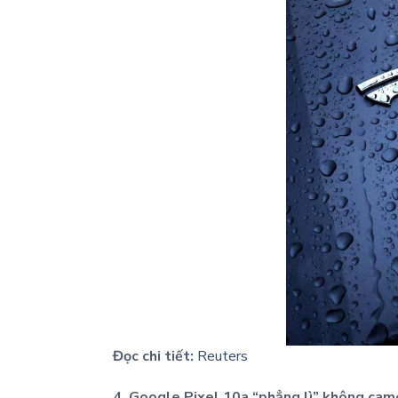
Đọc chi tiết:
Reuters
4. Google Pixel 10a “phẳng lì” không came