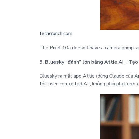
techcrunch.com
The Pixel 10a doesn’t have a camera bump, an
5. Bluesky “đánh” lớn bằng Attie AI – Tạ
Bluesky ra mắt app Attie (dùng Claude của An
tới “user-controlled AI”, không phải platform-