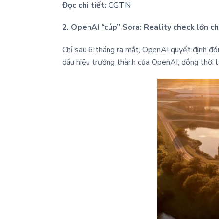
Đọc chi tiết:
CGTN
2. OpenAI “cúp” Sora: Reality check lớn c
Chỉ sau 6 tháng ra mắt, OpenAI quyết định đón
dấu hiệu trưởng thành của OpenAI, đồng thời là