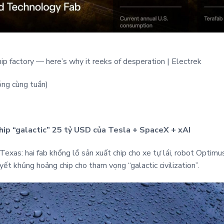
p factory — here’s why it reeks of desperation | Electrek
óng cùng tuần)
hip “galactic” 25 tỷ USD của Tesla + SpaceX + xAI
Texas: hai fab khổng lồ sản xuất chip cho xe tự lái, robot Optimu
yết khủng hoảng chip cho tham vọng “galactic civilization”.