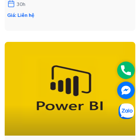
30h
Giá: Liên hệ
Phon
Face
Messe