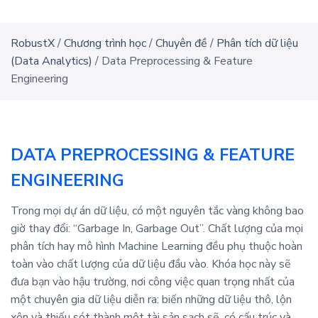
RobustX
/
Chương trình học
/
Chuyên đề
/
Phân tích dữ liệu
(Data Analytics)
/
Data Preprocessing & Feature
Engineering
DATA PREPROCESSING & FEATURE
ENGINEERING
Trong mọi dự án dữ liệu, có một nguyên tắc vàng không bao
giờ thay đổi: “Garbage In, Garbage Out”. Chất lượng của mọi
phân tích hay mô hình Machine Learning đều phụ thuộc hoàn
toàn vào chất lượng của dữ liệu đầu vào. Khóa học này sẽ
đưa bạn vào hậu trường, nơi công việc quan trọng nhất của
một chuyên gia dữ liệu diễn ra: biến những dữ liệu thô, lộn
xộn và thiếu sót thành một tài sản sạch sẽ, có cấu trúc và