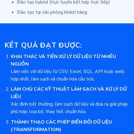
Đào tạo hybrid (trực tuyến kết hợp trực tiếp)
Đào tạo tại văn phòng khách hàng
KẾT QUẢ ĐẠT ĐƯỢC:
KHAI THÁC VÀ TIỀN XỬ LÝ DỮ LIỆU TỪ NHIỀU
NGUỒN
Làm việc với dữ liệu từ CSV, Excel, SQL, API hoặc web;
hợp nhất, làm sạch và chuẩn hóa cấu trúc.
LÀM CHỦ CÁC KỸ THUẬT LÀM SẠCH VÀ XỬ LÝ DỮ
LIỆU
Xác định bất thường, làm sạch dữ liệu và đưa ra giải pháp
phù hợp: loại bỏ, thay thế, chuẩn hóa.
THÀNH THẠO CÁC PHÉP BIẾN ĐỔI DỮ LIỆU
(TRANSFORMATION)