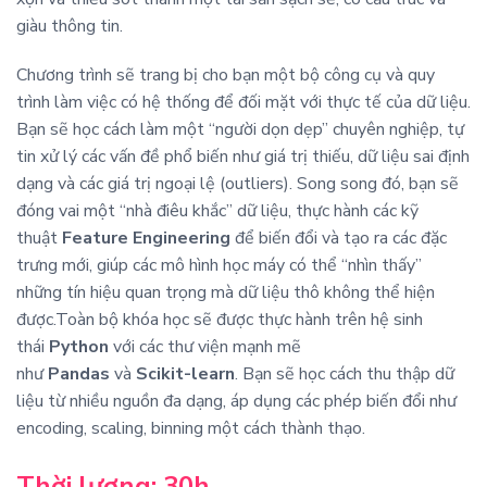
giàu thông tin.
Chương trình sẽ trang bị cho bạn một bộ công cụ và quy
trình làm việc có hệ thống để đối mặt với thực tế của dữ liệu.
Bạn sẽ học cách làm một “người dọn dẹp” chuyên nghiệp, tự
tin xử lý các vấn đề phổ biến như giá trị thiếu, dữ liệu sai định
dạng và các giá trị ngoại lệ (outliers). Song song đó, bạn sẽ
đóng vai một “nhà điêu khắc” dữ liệu, thực hành các kỹ
thuật
Feature Engineering
để biến đổi và tạo ra các đặc
trưng mới, giúp các mô hình học máy có thể “nhìn thấy”
những tín hiệu quan trọng mà dữ liệu thô không thể hiện
được.Toàn bộ khóa học sẽ được thực hành trên hệ sinh
thái
Python
với các thư viện mạnh mẽ
như
Pandas
và
Scikit-learn
. Bạn sẽ học cách thu thập dữ
liệu từ nhiều nguồn đa dạng, áp dụng các phép biến đổi như
encoding, scaling, binning một cách thành thạo.
Thời lượng: 30h