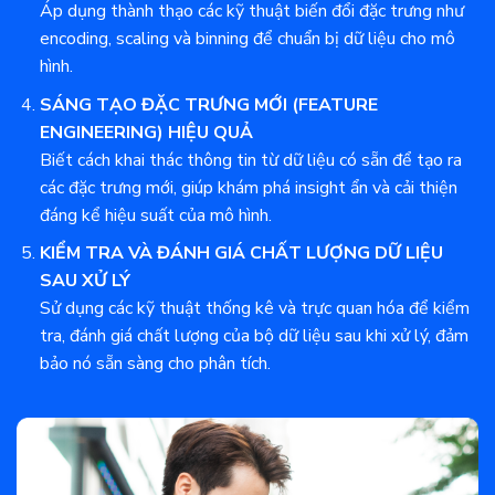
Áp dụng thành thạo các kỹ thuật biến đổi đặc trưng như
encoding, scaling và binning để chuẩn bị dữ liệu cho mô
hình.
SÁNG TẠO ĐẶC TRƯNG MỚI (FEATURE
ENGINEERING) HIỆU QUẢ
Biết cách khai thác thông tin từ dữ liệu có sẵn để tạo ra
các đặc trưng mới, giúp khám phá insight ẩn và cải thiện
đáng kể hiệu suất của mô hình.
KIỂM TRA VÀ ĐÁNH GIÁ CHẤT LƯỢNG DỮ LIỆU
SAU XỬ LÝ
Sử dụng các kỹ thuật thống kê và trực quan hóa để kiểm
tra, đánh giá chất lượng của bộ dữ liệu sau khi xử lý, đảm
bảo nó sẵn sàng cho phân tích.