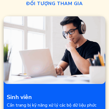
ĐỐI TƯỢNG THAM GIA
Sinh viên
Cần trang bị kỹ năng xử lý các bộ dữ liệu phức