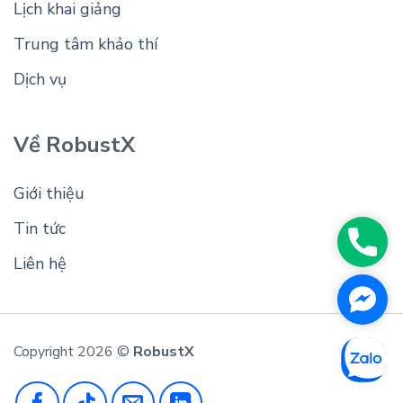
Lịch khai giảng
Trung tâm khảo thí
Dịch vụ
Về RobustX
Giới thiệu
Tin tức
Phon
Liên hệ
Face
Messe
Copyright 2026 ©
RobustX