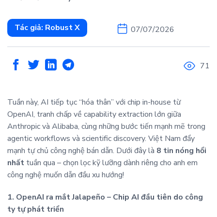
Tác giả:
Robust X
07/07/2026
71
Tuần này, AI tiếp tục “hóa thân” với chip in-house từ
OpenAI, tranh chấp về capability extraction lớn giữa
Anthropic và Alibaba, cùng những bước tiến mạnh mẽ trong
agentic workflows và scientific discovery. Việt Nam đẩy
mạnh tự chủ công nghệ bán dẫn. Dưới đây là
8 tin nóng hổi
nhất
tuần qua – chọn lọc kỹ lưỡng dành riêng cho anh em
công nghệ muốn dẫn đầu xu hướng!
1. OpenAI ra mắt Jalapeño – Chip AI đầu tiên do công
ty tự phát triển