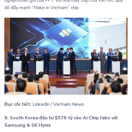
nghiệm/bao gói của FPT với nhà máy chip của Viettel, qua
đó đẩy mạnh “Make in Vietnam” chip.
Đọc chi tiết:
LinkedIn / Vietnam News
8. South Korea đầu tư $576 tỷ vào AI Chip fabs với
Samsung & SK Hynix