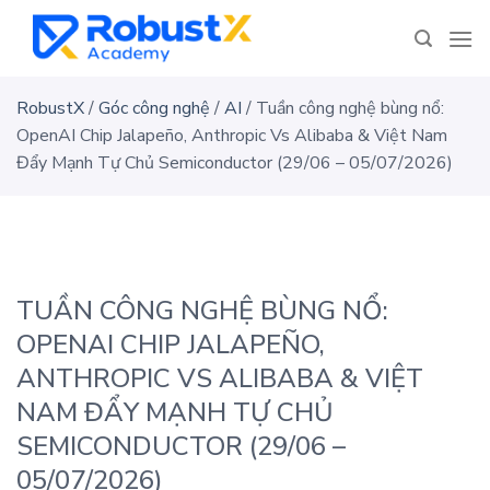
Skip
to
content
RobustX
/
Góc công nghệ
/
AI
/
Tuần công nghệ bùng nổ:
OpenAI Chip Jalapeño, Anthropic Vs Alibaba & Việt Nam
Đẩy Mạnh Tự Chủ Semiconductor (29/06 – 05/07/2026)
TUẦN CÔNG NGHỆ BÙNG NỔ:
OPENAI CHIP JALAPEÑO,
ANTHROPIC VS ALIBABA & VIỆT
NAM ĐẨY MẠNH TỰ CHỦ
SEMICONDUCTOR (29/06 –
05/07/2026)