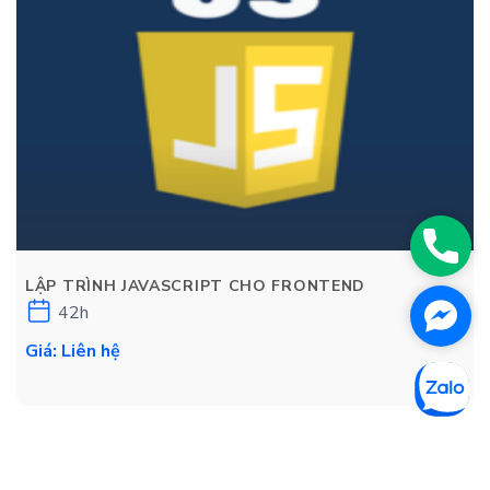
Phon
LẬP TRÌNH JAVASCRIPT CHO FRONTEND
Face
42h
Messe
Giá: Liên hệ