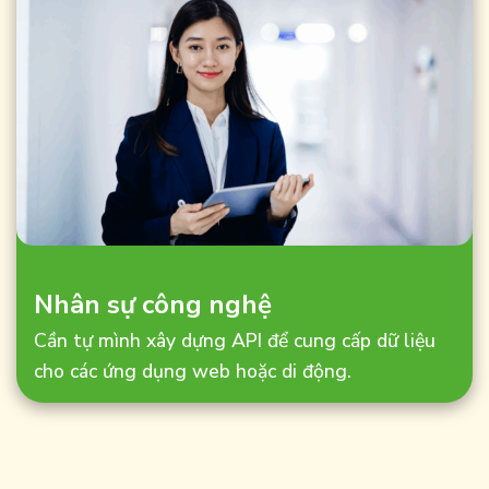
Nhân sự công nghệ
Cần tự mình xây dựng API để cung cấp dữ liệu
cho các ứng dụng web hoặc di động.