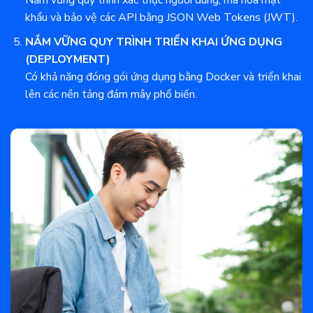
Nắm vững quy trình xác thực người dùng, mã hóa mật
khẩu và bảo vệ các API bằng JSON Web Tokens (JWT).
NẮM VỮNG QUY TRÌNH TRIỂN KHAI ỨNG DỤNG
(DEPLOYMENT)
Có khả năng đóng gói ứng dụng bằng Docker và triển khai
lên các nền tảng đám mây phổ biến.