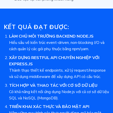
KẾT QUẢ ĐẠT ĐƯỢC:
LÀM CHỦ MÔI TRƯỜNG BACKEND NODE.JS
Hiểu sâu về kiến trúc event-driven, non-blocking I/O và
cách quản lý các gói phụ thuộc bằng npm/yarn.
XÂY DỰNG RESTFUL API CHUYÊN NGHIỆP VỚI
EXPRESS.JS
Thành thạo thiết kế endpoints, xử lý request/response
và sử dụng middleware để xây dựng API có cấu trúc.
TÍCH HỢP VÀ THAO TÁC VỚI CƠ SỞ DỮ LIỆU
Có khả năng kết nối ứng dụng Node.js với cả cơ sở dữ liệu
SQL và NoSQL (MongoDB).
TRIỂN KHAI XÁC THỰC VÀ BẢO MẬT API