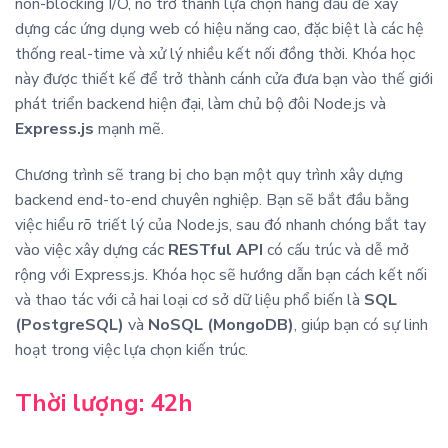
non-blocking I/O, nó trở thành lựa chọn hàng đầu để xây
dựng các ứng dụng web có hiệu năng cao, đặc biệt là các hệ
thống real-time và xử lý nhiều kết nối đồng thời. Khóa học
này được thiết kế để trở thành cánh cửa đưa bạn vào thế giới
phát triển backend hiện đại, làm chủ bộ đôi Node.js và
Express.js
mạnh mẽ.
Chương trình sẽ trang bị cho bạn một quy trình xây dựng
backend end-to-end chuyên nghiệp. Bạn sẽ bắt đầu bằng
việc hiểu rõ triết lý của Node.js, sau đó nhanh chóng bắt tay
vào việc xây dựng các
RESTful API
có cấu trúc và dễ mở
rộng với Express.js. Khóa học sẽ hướng dẫn bạn cách kết nối
và thao tác với cả hai loại cơ sở dữ liệu phổ biến là
SQL
(PostgreSQL)
và
NoSQL (MongoDB)
, giúp bạn có sự linh
hoạt trong việc lựa chọn kiến trúc.
Thời lượng: 42h