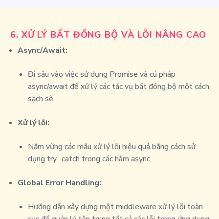
6.
XỬ LÝ BẤT ĐỒNG BỘ VÀ LỖI NÂNG CAO
Async/Await:
Đi sâu vào việc sử dụng Promise và cú pháp
async/await
để xử lý các tác vụ bất đồng bộ một cách
sạch sẽ.
Xử lý lỗi:
Nắm vững các mẫu xử lý lỗi hiệu quả bằng cách sử
dụng
try…catch
trong các hàm
async
.
Global Error Handling:
Hướng dẫn xây dựng một middleware xử lý lỗi toàn