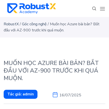
Skip
to
content
RobustX
/
Góc công nghệ
/
Muốn học Azure bài bản? Bắt
đầu với AZ-900 trước khi quá muộn.
MUỐN HỌC AZURE BÀI BẢN? BẮT
ĐẦU VỚI AZ-900 TRƯỚC KHI QUÁ
MUỘN.
Tác giả:
admin
16/07/2025