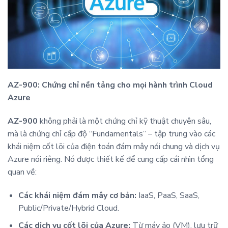
AZ-900: Chứng chỉ nền tảng cho mọi hành trình Cloud
Azure
AZ-900
không phải là một chứng chỉ kỹ thuật chuyên sâu,
mà là chứng chỉ cấp độ “Fundamentals” – tập trung vào các
khái niệm cốt lõi của điện toán đám mây nói chung và dịch vụ
Azure nói riêng. Nó được thiết kế để cung cấp cái nhìn tổng
quan về:
Các khái niệm đám mây cơ bản:
IaaS, PaaS, SaaS,
Public/Private/Hybrid Cloud.
Các dịch vụ cốt lõi của Azure:
Từ máy ảo (VM), lưu trữ