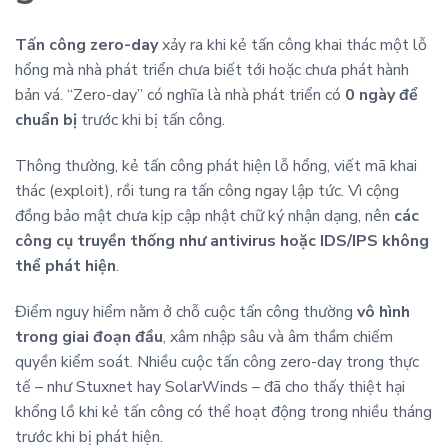
Tấn công zero-day
xảy ra khi kẻ tấn công khai thác một lỗ
hổng mà nhà phát triển chưa biết tới hoặc chưa phát hành
bản vá. “Zero-day” có nghĩa là nhà phát triển có
0 ngày để
chuẩn bị
trước khi bị tấn công.
Thông thường, kẻ tấn công phát hiện lỗ hổng, viết mã khai
thác (exploit), rồi tung ra tấn công ngay lập tức. Vì cộng
đồng bảo mật chưa kịp cập nhật chữ ký nhận dạng, nên
các
công cụ truyền thống như antivirus hoặc IDS/IPS không
thể phát hiện
.
Điểm nguy hiểm nằm ở chỗ cuộc tấn công thường
vô hình
trong giai đoạn đầu
, xâm nhập sâu và âm thầm chiếm
quyền kiểm soát. Nhiều cuộc tấn công zero-day trong thực
tế – như Stuxnet hay SolarWinds – đã cho thấy thiệt hại
khổng lồ khi kẻ tấn công có thể hoạt động trong nhiều tháng
trước khi bị phát hiện.