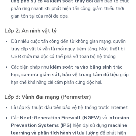
ứng phó sự cố và kiểm soát thay đổi
đảm bảo tổ chức
phản ứng nhanh khi phát hiện tấn công, giảm thiểu thời
gian tồn tại của mối đe dọa.
Lớp 2: An ninh vật lý
Dù nhiều cuộc tấn công đến từ không gian mạng, quyền
truy cập vật lý vẫn là mối nguy tiềm tàng. Một thiết bị
USB chứa mã độc có thể phá vỡ toàn bộ hệ thống.
Các biện pháp như
kiểm soát ra vào bằng sinh trắc
học, camera giám sát, bảo vệ trung tâm dữ liệu
giúp
hạn chế khả năng cài cắm phần cứng độc hại.
Lớp 3: Vành đai mạng (Perimeter)
Là lớp kỹ thuật đầu tiên bảo vệ hệ thống trước Internet.
Các
Next-Generation Firewall (NGFW)
và
Intrusion
Prevention Systems (IPS)
hiện đại sử dụng
machine
learning và phân tích hành vi lưu lượng
để phát hiện