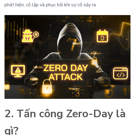
phát hiện, cô lập và phục hồi khi sự cố xảy ra.
2. Tấn công Zero-Day là
gì?