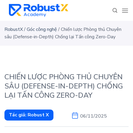
Skip
to
content
RobustX
/
Góc công nghệ
/
Chiến lược Phòng thủ Chuyên
sâu (Defense-in-Depth) Chống lại Tấn công Zero-Day
CHIẾN LƯỢC PHÒNG THỦ CHUYÊN
SÂU (DEFENSE-IN-DEPTH) CHỐNG
LẠI TẤN CÔNG ZERO-DAY
Tác giả:
Robust X
06/11/2025