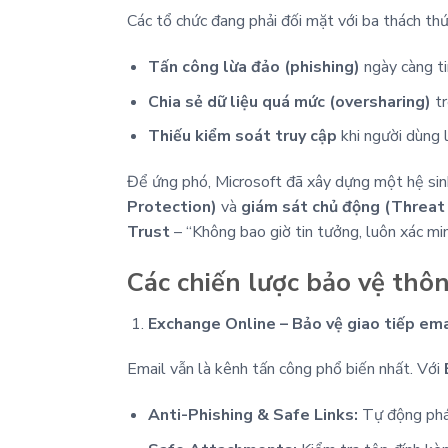
Các tổ chức đang phải đối mặt với ba thách thứ
Tấn công lừa đảo (phishing)
ngày càng ti
Chia sẻ dữ liệu quá mức (oversharing)
tr
Thiếu kiểm soát truy cập
khi người dùng l
Để ứng phó, Microsoft đã xây dựng một hệ sinh
Protection)
và
giám sát chủ động (Threa
Trust
– “Không bao giờ tin tưởng, luôn xác min
Các chiến lược bảo vệ thô
Exchange Online – Bảo vệ giao tiếp ema
Email vẫn là kênh tấn công phổ biến nhất. Với
Anti-Phishing & Safe Links:
Tự động phát