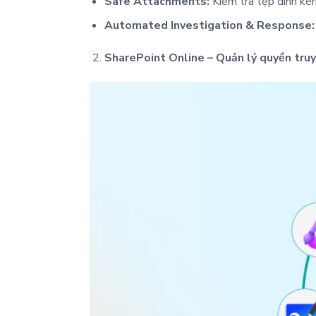
Safe Attachments:
Kiểm tra tệp đính kè
Automated Investigation & Response:
SharePoint Online – Quản lý quyền truy 