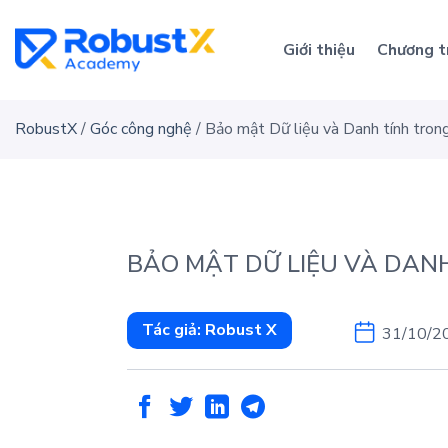
Skip
to
Giới thiệu
Chương t
content
RobustX
/
Góc công nghệ
/
Bảo mật Dữ liệu và Danh tính tron
BẢO MẬT DỮ LIỆU VÀ DANH
Tác giả:
Robust X
31/10/2