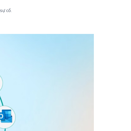
sự cố.