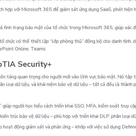
ích hợp với Microsoft 365 để giám sát ứng dụng SaaS, phát hiện h
á tình trạng bảo mật của tổ chức trong Microsoft 365, giúp xác đị
tổ chức có thể thiết lập “lớp phòng thủ” đồng bộ cho danh tính, d
ePoint Online, Teams.
pTIA Security+
n tảng quan trọng cho người mới vào lĩnh vực bảo mật. Nó tập tr
hân loại dữ liệu, và khái niệm bảo vệ dữ liệu – tất cả đều là thàn
úp người học hiểu cách triển khai SSO, MFA, kiểm soát truy cập
iến trúc bảo vệ dữ liệu – phù hợp với triển khai DLP, phân loại 
 hoạt động giám sát và phản ứng – khớp với việc sử dụng Defende