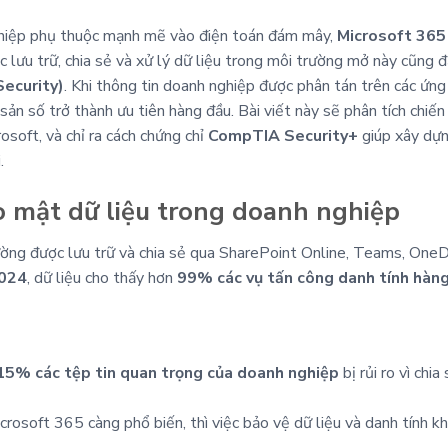
nghiệp phụ thuộc mạnh mẽ vào điện toán đám mây,
Microsoft 365
iệc lưu trữ, chia sẻ và xử lý dữ liệu trong môi trường mở này cũng
Security)
. Khi thông tin doanh nghiệp được phân tán trên các ứn
i sản số trở thành ưu tiên hàng đầu. Bài viết này sẽ phân tích ch
osoft, và chỉ ra cách chứng chỉ
CompTIA Security+
giúp xây dựn
.
o mật dữ liệu trong doanh nghiệp
ờng được lưu trữ và chia sẻ qua SharePoint Online, Teams, OneD
2024
, dữ liệu cho thấy hơn
99% các vụ tấn công danh tính hàn
15% các tệp tin quan trọng của doanh nghiệp
bị rủi ro vì chi
crosoft 365 càng phổ biến, thì việc bảo vệ dữ liệu và danh tính kh