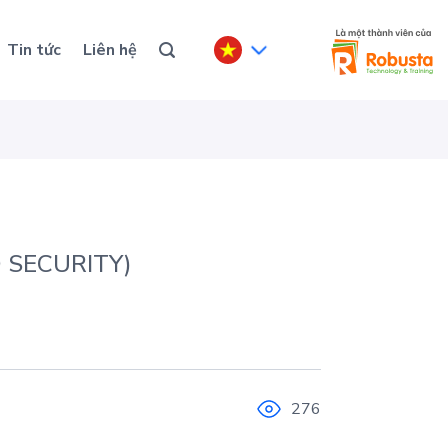
Tin tức
Liên hệ
 SECURITY)
276