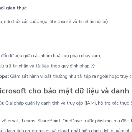
ời gian thực
nơi chứa các cuộc họp, file chia sẻ và tin nhắn nội bộ.
 đổi dữ liệu giữa các nhóm hoặc bộ phận nhạy cảm;
u trữ tin nhắn và tài liệu theo quy định pháp lý;
pps:
Giám sát hành vi bất thường như tải tệp ra ngoài hoặc truy c
icrosoft cho bảo mật dữ liệu và danh 
: Giải pháp quản lý danh tính và truy cập (IAM), hỗ trợ xác thực, 
o vệ email, Teams, SharePoint, OneDrive trước phishing, mã độc, 
át danh tính on-premises và cloud, phát hiện danh tính bị xâm phạ