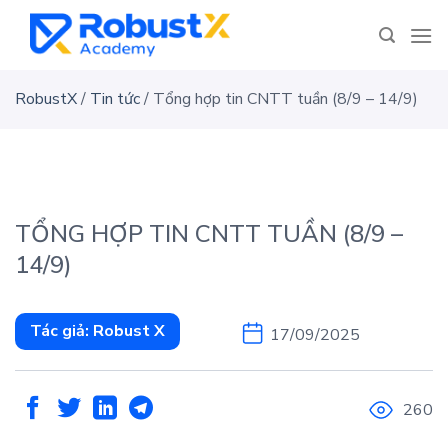
Skip
to
content
RobustX
/
Tin tức
/
Tổng hợp tin CNTT tuần (8/9 – 14/9)
TỔNG HỢP TIN CNTT TUẦN (8/9 –
14/9)
Tác giả:
Robust X
17/09/2025
260