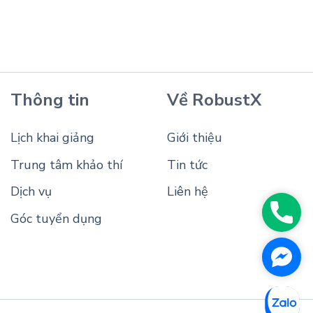
Thông tin
Về RobustX
Lịch khai giảng
Giới thiệu
Trung tâm khảo thí
Tin tức
Dịch vụ
Liên hệ
Phon
Góc tuyển dụng
Face
Messe