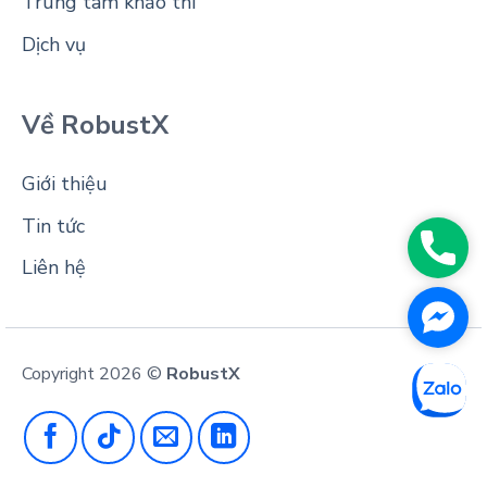
Trung tâm khảo thí
Dịch vụ
Về RobustX
Giới thiệu
Tin tức
Phon
Liên hệ
Face
Messe
Copyright 2026 ©
RobustX