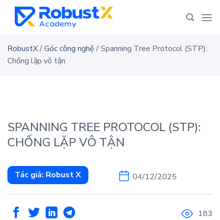
Skip
to
content
RobustX
/
Góc công nghệ
/
Spanning Tree Protocol (STP):
Chống lặp vô tận
SPANNING TREE PROTOCOL (STP):
CHỐNG LẶP VÔ TẬN
Tác giả:
Robust X
04/12/2025
183