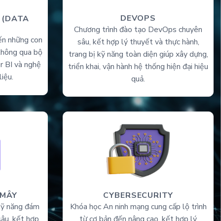
DEVOPS
 (DATA
Chương trình đào tạo DevOps chuyên
iến những con
sâu, kết hợp lý thuyết và thực hành,
 thông qua bộ
trang bị kỹ năng toàn diện giúp xây dựng,
r BI và nghệ
triển khai, vận hành hệ thống hiện đại hiệu
iệu.
quả.
 MÂY
CYBERSECURITY
 kỹ năng đám
Khóa học An ninh mạng cung cấp lộ trình
âu, kết hợp
từ cơ bản đến nâng cao, kết hợp lý