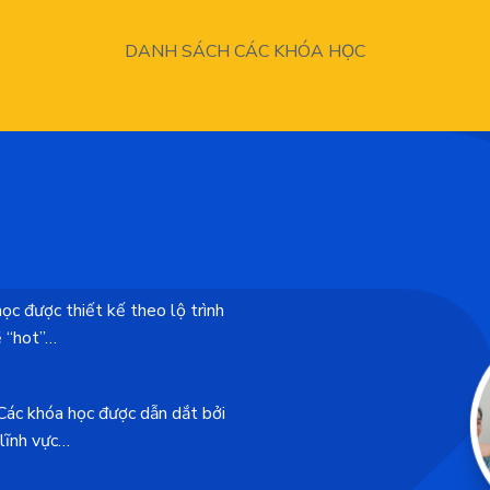
DANH SÁCH CÁC KHÓA HỌC
được thiết kế theo lộ trình
ề “hot”…
khóa học được dẫn dắt bởi
 lĩnh vực…