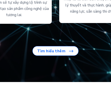
n sẽ tự xây dựng lộ trình sự
lý thuyết và thực hành, gi
n tạo sản phẩm công nghệ của
năng lực, sẵn sàng thi c
tương lai.
Tìm hiểu thêm