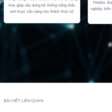
Mobile. Bạ
hóa, giúp xây dựng hệ thống vững chắc,
nghiệp, kiế
linh hoạt, sẵn sàng cho thách thức số.
BÀI VIẾT LIÊN QUAN