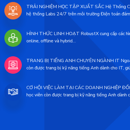
TRẢI NGHIỆM HỌC TẬP XUẤT SẮC Hệ Thống Công
hệ thống Labs 24/7 trên môi trường Điện toán đá
HÌNH THỨC LINH HOẠT RobustX cung cấp các hình 
online, offline và hybrid…
TRANG BỊ TIẾNG ANH CHUYÊN NGÀNH IT Ngoài h
còn được trang bị kỹ năng tiếng Anh dành cho IT, giú
CƠ HỘI VIỆC LÀM TẠI CÁC DOANH NGHIỆP ĐỐI T
học viên còn được trang bị kỹ năng tiếng Anh dành ch