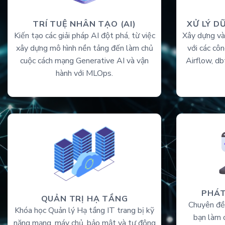
TRÍ TUỆ NHÂN TẠO (AI)
XỬ LÝ DỮ
Kiến tạo các giải pháp AI đột phá, từ việc
Xây dựng và 
xây dựng mô hình nền tảng đến làm chủ
với các cô
cuộc cách mạng Generative AI và vận
Airflow, db
hành với MLOps.
PHÁT
QUẢN TRỊ HẠ TẦNG
Chuyên đề
Khóa học Quản lý Hạ tầng IT trang bị kỹ
bạn làm 
năng mạng, máy chủ, bảo mật và tự động