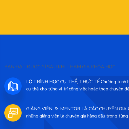
BẠN ĐẠT ĐƯỢC GÌ SAU KHI THAM GIA KHÓA HỌC
LỘ TRÌNH HỌC CỤ THỂ, THỰC TẾ Chương trình học 
cụ thể cho từng vị trí công việc hoặc theo chuyên đ
GIẢNG VIÊN & MENTOR LÀ CÁC CHUYÊN GIA Các 
những giảng viên là chuyên gia hàng đầu trong từng