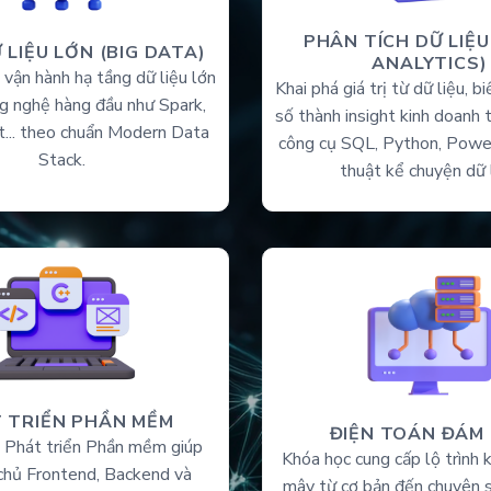
PHÂN TÍCH DỮ LIỆU
 LIỆU LỚN (BIG DATA)
ANALYTICS)
vận hành hạ tầng dữ liệu lớn
Khai phá giá trị từ dữ liệu, b
ng nghệ hàng đầu như Spark,
số thành insight kinh doanh
t... theo chuẩn Modern Data
công cụ SQL, Python, Powe
Stack.
thuật kể chuyện dữ l
 TRIỂN PHẦN MỀM
ĐIỆN TOÁN ĐÁM
 Phát triển Phần mềm giúp
Khóa học cung cấp lộ trình
chủ Frontend, Backend và
mây từ cơ bản đến chuyên s