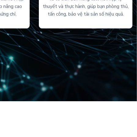
úp nâng cao
thuyết và thực hành, giúp bạn phòng thủ,
hứng chỉ.
tấn công, bảo vệ tài sản số hiệu quả.