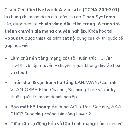
Cisco Certified Network Associate (CCNA 200-301)
là chứng chỉ mạng danh giá toàn cầu do
Cisco Systems
cấp, được xem là
chuẩn vàng đầu tiên trong lộ trình trở
thành chuyên gia mạng chuyên nghiệp
. Khóa học tại
RobustX
được thiết kế bám sát nội dung của kỳ thi quốc tế,
giúp học viên:
Làm chủ nền tảng mạng cốt lõi:
Kiến trúc TCP/IP,
IPv4/IPv6, định tuyến – chuyển mạch, không dây, ảo hóa
và cloud.
Triển khai & vận hành hạ tầng LAN/WAN:
Cấu hình
VLAN, OSPF, EtherChannel, Spanning Tree và các kỹ
thuật quản trị mạng doanh nghiệp.
Bảo mật hệ thống:
Áp dụng ACLs, Port Security, AAA,
DHCP Snooping, chống tấn công Layer 2.
Tiếp cận tự động hóa và lập trình mạng:
Làm quen với