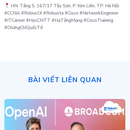
HN: Tầng 5, 167/17 Tây Sơn, P. Kim Liên, TP. Hà Nội
#CCNA #RobustX #Robusta #Cisco #NetworkEngineer
#ITCareer #HọcCNTT #HạTầngMạng #CiscoTraining
#ChứngChỉQuốcTế
BÀI VIẾT LIÊN QUAN