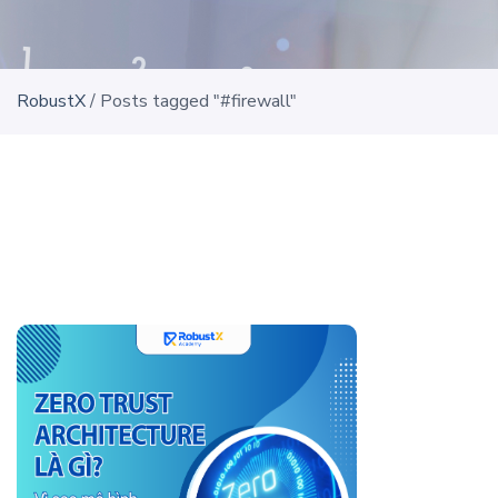
RobustX
/
Posts tagged "#firewall"