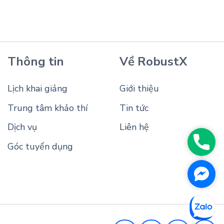
Thông tin
Về RobustX
Lịch khai giảng
Giới thiệu
Trung tâm khảo thí
Tin tức
Dịch vụ
Liên hệ
Phon
Góc tuyển dụng
Face
Messe