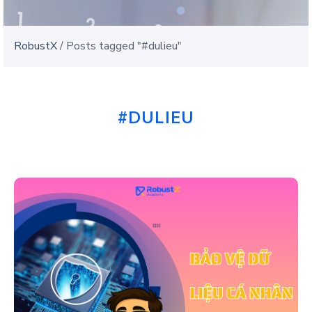
RobustX
/
Posts tagged "#dulieu"
#DULIEU