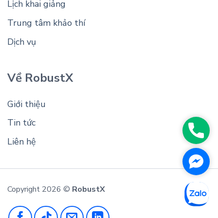
Lịch khai giảng
Trung tâm khảo thí
Dịch vụ
Về RobustX
Giới thiệu
Tin tức
Phon
Liên hệ
Face
Messe
Copyright 2026 ©
RobustX