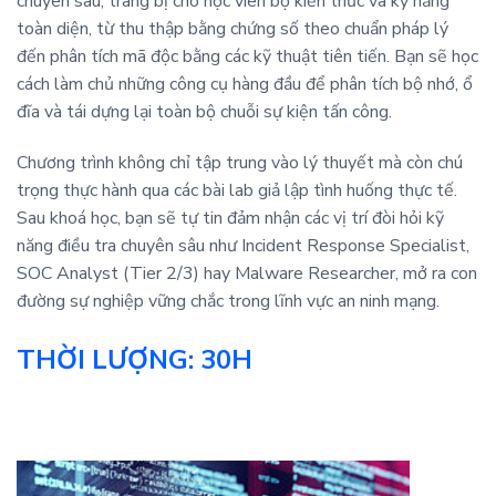
chuyên sâu, trang bị cho học viên bộ kiến thức và kỹ năng
toàn diện, từ thu thập bằng chứng số theo chuẩn pháp lý
đến phân tích mã độc bằng các kỹ thuật tiên tiến. Bạn sẽ học
cách làm chủ những công cụ hàng đầu để phân tích bộ nhớ, ổ
đĩa và tái dựng lại toàn bộ chuỗi sự kiện tấn công.
Chương trình không chỉ tập trung vào lý thuyết mà còn chú
trọng thực hành qua các bài lab giả lập tình huống thực tế.
Sau khoá học, bạn sẽ tự tin đảm nhận các vị trí đòi hỏi kỹ
năng điều tra chuyên sâu như Incident Response Specialist,
SOC Analyst (Tier 2/3) hay Malware Researcher, mở ra con
đường sự nghiệp vững chắc trong lĩnh vực an ninh mạng.
THỜI LƯỢNG: 30H