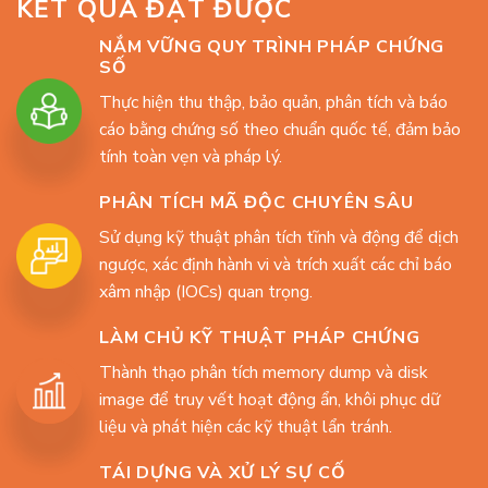
KẾT QUẢ ĐẠT ĐƯỢC
NẮM VỮNG QUY TRÌNH PHÁP CHỨNG
SỐ
Thực hiện thu thập, bảo quản, phân tích và báo
cáo bằng chứng số theo chuẩn quốc tế, đảm bảo
tính toàn vẹn và pháp lý.
PHÂN TÍCH MÃ ĐỘC CHUYÊN SÂU
Sử dụng kỹ thuật phân tích tĩnh và động để dịch
ngược, xác định hành vi và trích xuất các chỉ báo
xâm nhập (IOCs) quan trọng.
LÀM CHỦ KỸ THUẬT PHÁP CHỨNG
Thành thạo phân tích memory dump và disk
image để truy vết hoạt động ẩn, khôi phục dữ
liệu và phát hiện các kỹ thuật lẩn tránh.
TÁI DỰNG VÀ XỬ LÝ SỰ CỐ