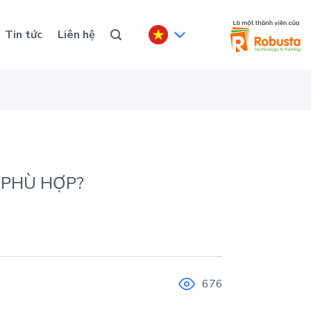
Tin tức
Liên hệ
 PHÙ HỢP?
676