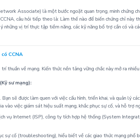
Network Associate) là một bước ngoặt quan trọng, minh chứng ch
CCNA, câu hỏi tiếp theo là: Làm thế nào để biến chứng chỉ này th
i ý những vị trí thực tập tiềm năng, các kỹ năng bổ trợ cần có và
hi có CCNA
ị trí thuần về mạng. Kiến thức nền tảng vững chắc này mở ra nhiều 
(Kỹ sư mạng):
t. Bạn sẽ được làm quen với việc cấu hình, triển khai, và quản lý cá
a vào việc giám sát hiệu suất mạng, khắc phục sự cố, và hỗ trợ n
ch vụ Internet (ISP), công ty tích hợp hệ thống (System Integrat
c sự cố (troubleshooting), hiểu biết về các giao thức mạng phổ 