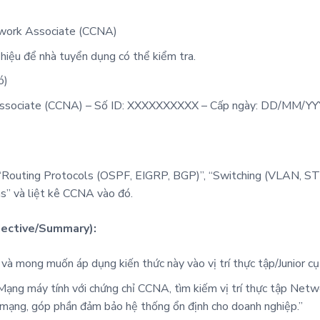
work Associate (CCNA)
 hiệu để nhà tuyển dụng có thể kiểm tra.
ó)
Associate (CCNA) – Số ID: XXXXXXXXXX – Cấp ngày: DD/MM/YY
 “Routing Protocols (OSPF, EIGRP, BGP)”, “Switching (VLAN, STP
s” và liệt kê CCNA vào đó.
jective/Summary):
 mong muốn áp dụng kiến thức này vào vị trí thực tập/Junior cụ
Mạng máy tính với chứng chỉ CCNA, tìm kiếm vị trí thực tập Netw
 mạng, góp phần đảm bảo hệ thống ổn định cho doanh nghiệp.”