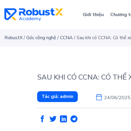
Skip
to
Giới thiệu
Chương t
content
RobustX
/
Góc công nghệ
/
CCNA
/
Sau khi có CCNA: Có thể xi
SAU KHI CÓ CCNA: CÓ THỂ
Tác giả:
admin
24/06/2025