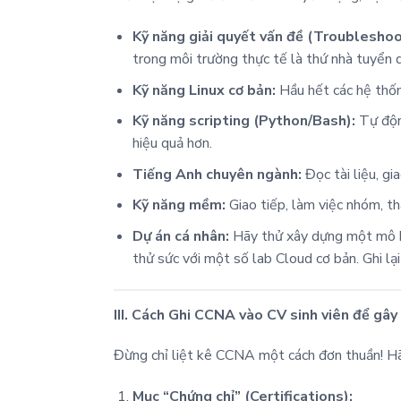
Kỹ năng giải quyết vấn đề (Troubleshoo
trong môi trường thực tế là thứ nhà tuyển 
Kỹ năng Linux cơ bản:
Hầu hết các hệ thốn
Kỹ năng scripting (Python/Bash):
Tự động
hiệu quả hơn.
Tiếng Anh chuyên ngành:
Đọc tài liệu, gi
Kỹ năng mềm:
Giao tiếp, làm việc nhóm, th
Dự án cá nhân:
Hãy thử xây dựng một mô hì
thử sức với một số lab Cloud cơ bản. Ghi lạ
III. Cách Ghi CCNA vào CV sinh viên để gây
Đừng chỉ liệt kê CCNA một cách đơn thuần! Hã
Mục “Chứng chỉ” (Certifications):