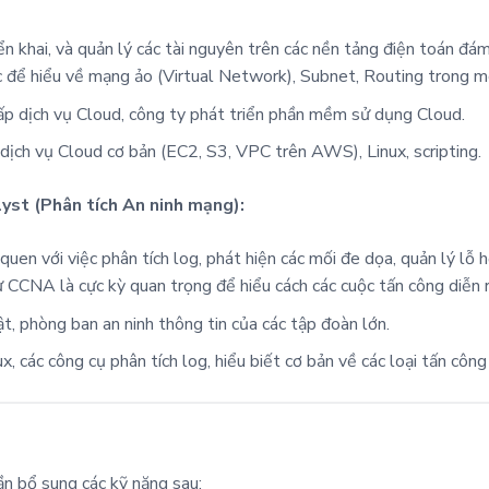
iển khai, và quản lý các tài nguyên trên các nền tảng điện toán
 để hiểu về mạng ảo (Virtual Network), Subnet, Routing trong m
ấp dịch vụ Cloud, công ty phát triển phần mềm sử dụng Cloud.
dịch vụ Cloud cơ bản (EC2, S3, VPC trên AWS), Linux, scripting.
lyst (Phân tích An ninh mạng):
quen với việc phân tích log, phát hiện các mối đe dọa, quản lý lỗ h
CNA là cực kỳ quan trọng để hiểu cách các cuộc tấn công diễn r
, phòng ban an ninh thông tin của các tập đoàn lớn.
x, các công cụ phân tích log, hiểu biết cơ bản về các loại tấn cô
ần bổ sung các kỹ năng sau: