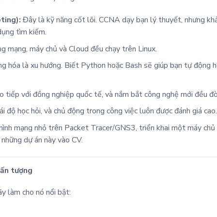
ting):
Đây là kỹ năng cốt lõi. CCNA dạy bạn lý thuyết, nhưng kh
dụng tìm kiếm.
g mạng, máy chủ và Cloud đều chạy trên Linux.
 hóa là xu hướng. Biết Python hoặc Bash sẽ giúp bạn tự động hó
ao tiếp với đồng nghiệp quốc tế, và nắm bắt công nghệ mới đều đòi
ái độ học hỏi, và chủ động trong công việc luôn được đánh giá cao.
nh mạng nhỏ trên Packet Tracer/GNS3, triển khai một máy chủ w
i những dự án này vào CV.
 ấn tượng
y làm cho nó nổi bật: