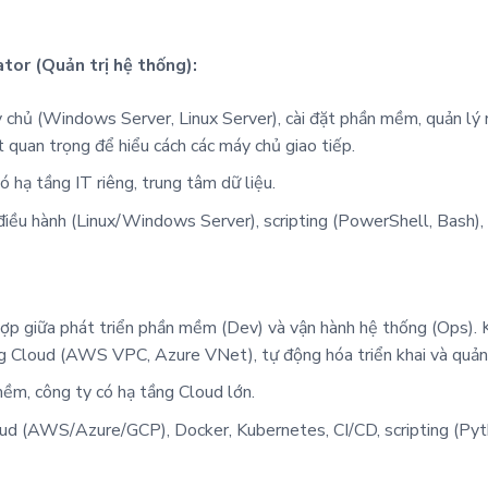
tor (Quản trị hệ thống):
 chủ (Windows Server, Linux Server), cài đặt phần mềm, quản lý
 quan trọng để hiểu cách các máy chủ giao tiếp.
 hạ tầng IT riêng, trung tâm dữ liệu.
điều hành (Linux/Windows Server), scripting (PowerShell, Bash)
 hợp giữa phát triển phần mềm (Dev) và vận hành hệ thống (Ops).
ng Cloud (AWS VPC, Azure VNet), tự động hóa triển khai và quản 
ềm, công ty có hạ tầng Cloud lớn.
ud (AWS/Azure/GCP), Docker, Kubernetes, CI/CD, scripting (Pyt