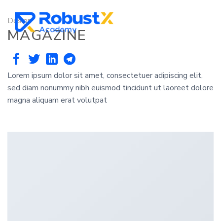
Skip
to
Design
content
MAGAZINE
Lorem ipsum dolor sit amet, consectetuer adipiscing elit,
sed diam nonummy nibh euismod tincidunt ut laoreet dolore
magna aliquam erat volutpat