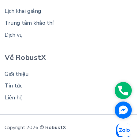
Lịch khai giảng
Trung tâm khảo thí
Dịch vụ
Về RobustX
Giới thiệu
Tin tức
Phon
Liên hệ
Face
Messe
Copyright 2026 ©
RobustX